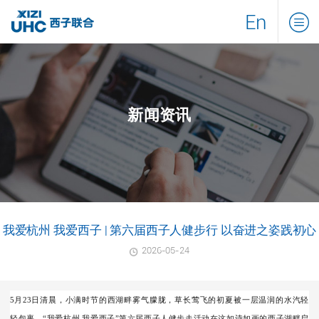
En
新闻资讯
我爱杭州 我爱西子 | 第六届西子人健步行 以奋进之姿践初心
2026-05-24
5月23日清晨，
小满时节的西湖畔雾气朦胧，
草长莺飞的初夏被一层温润的水汽轻
轻包裹。“我爱杭州 我爱西子”第六届西子人健步走活动在这如诗如画
的西子湖畔启