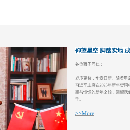
仰望星空 脚踏实地 
各位西子同仁：
岁序更替，华章日新。随着甲
习近平主席在2025年新年贺
望与憧憬的新年之始，回望我
千。
>>More