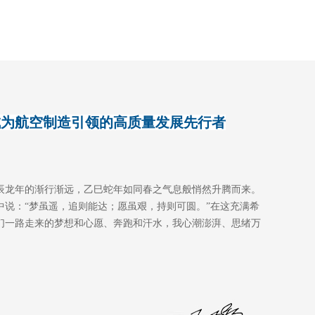
成为航空制造引领的高质量发展先行者
辰龙年的渐行渐远，乙巳蛇年如同春之气息般悄然升腾而来。
词中说：“梦虽遥，追则能达；愿虽艰，持则可圆。”在这充满希
们一路走来的梦想和心愿、奔跑和汗水，我心潮澎湃、思绪万