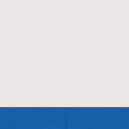
装
西子第一台KT05-XPM载客电梯
西子第一台自动扶梯安
安装于郑州红光纸箱厂。
百货大楼。
1983
1989
1983-06
1989-09