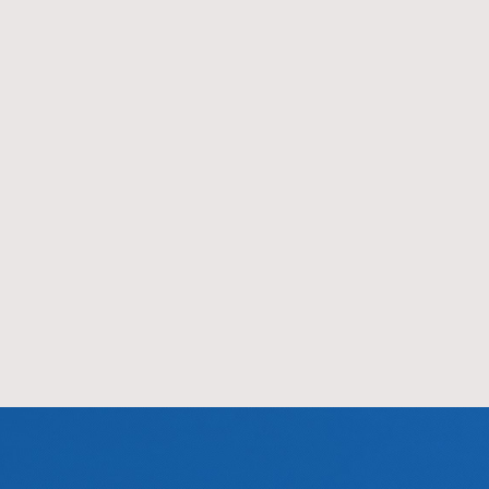
花园农机厂注册成立“杭州西子电
西子第一台手拉交栅门货梯安
梯厂”。
于浙江省土特产公司。
1981
1981
1981-07
1981-12